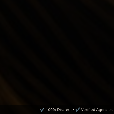
0% Discreet • ✔ Verified Agencies • ✔ Premium Earnings • ✔