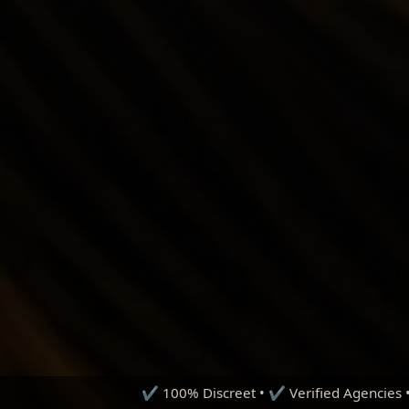
0% Discreet • ✔ Verified Agencies • ✔ Premium Earnings • ✔